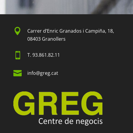

Carrer d’Enric Granados i Campiña, 18,
08403 Granollers

T.
93.861.82.11

info@greg.cat