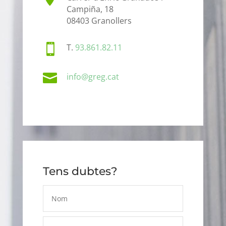
Campiña, 18
08403 Granollers

T.
93.861.82.11

info@greg.cat
Tens dubtes?