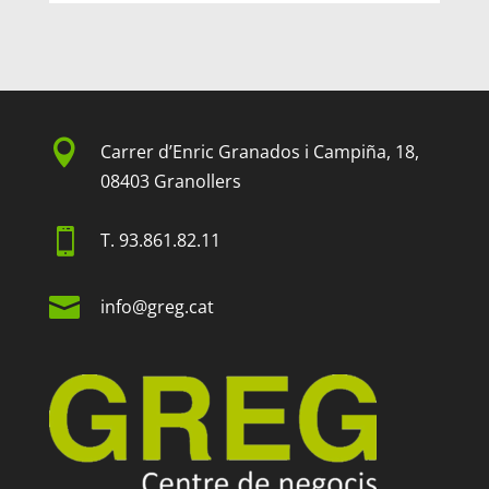

Carrer d’Enric Granados i Campiña, 18,
08403 Granollers

T.
93.861.82.11

info@greg.cat