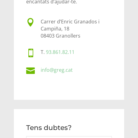
encantats d’ajudar-te.

Carrer d’Enric Granados i
Campiña, 18
08403 Granollers

T.
93.861.82.11

info@greg.cat
Tens dubtes?